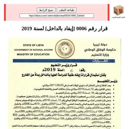
طباعة الملف
نسخ الرابط
قرار رقم 0006 [إيفاد بالداخل] لسنة 2019