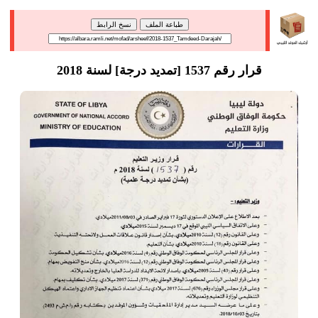
طباعة الملف
نسخ الرابط
قرار رقم 1537 [تمديد درجة] لسنة 2018