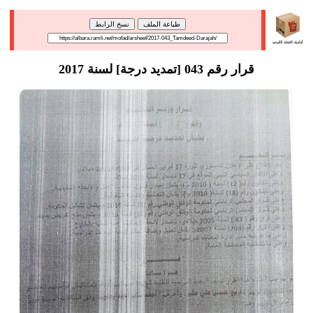
طباعة الملف
نسخ الرابط
قرار رقم 043 [تمديد درجة] لسنة 2017