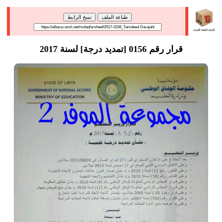
طباعة الملف
نسخ الرابط
قرار رقم 0156 [تمديد درجة] لسنة 2017