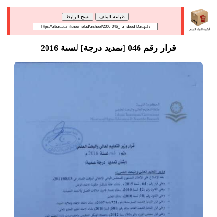
طباعة الملف
نسخ الرابط
قرار رقم 046 [تمديد درجة] لسنة 2016