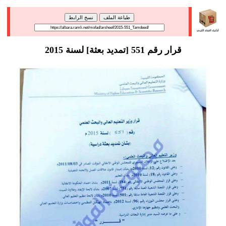
طباعة الملف
نسخ الرابط
قرار رقم 551 [تمديد بعثة] لسنة 2015