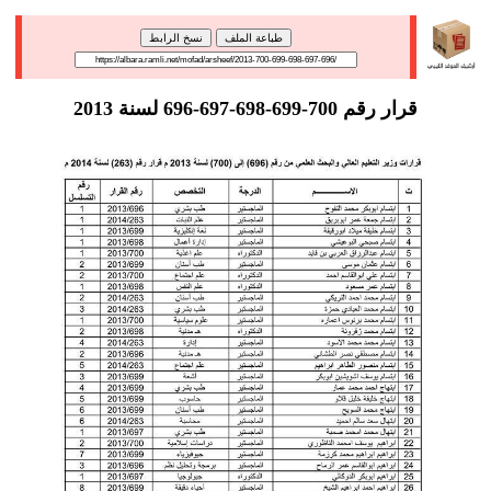
طباعة الملف
نسخ الرابط
قرار رقم 700-699-698-697-696 لسنة 2013